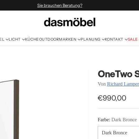
Sie brauchen Beratung?
EL
LICHT
KÜCHE
OUTDOOR
MARKEN
PLANUNG
KONTAKT
SALE
OneTwo S
Von
Richard Lamper
€990,00
Normaler
Preis
Farbe:
Dark Bronce