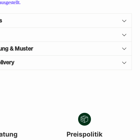
ausgestellt.
s
gung & Muster
livery
atung
Preispolitik