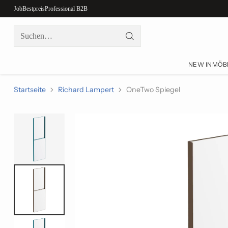
Job
Bestpreis
Professional B2B
Suchen…
NEW IN
MÖB
Startseite
Richard Lampert
OneTwo Spiegel