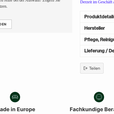
n Hilfe bei der Auswahl? Zögern Sie
Derzeit im Geschäft
tzen.
Produktdetail
DEN
Hersteller
Pflege, Reini
Lieferung / De
Teilen
Produkt
in
den
Warenkorb
legen
ade in Europe
Fachkundige Ber