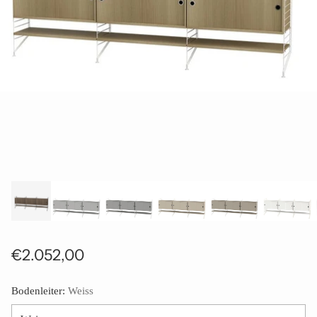
€2.052,00
Normaler
Preis
Bodenleiter:
Weiss