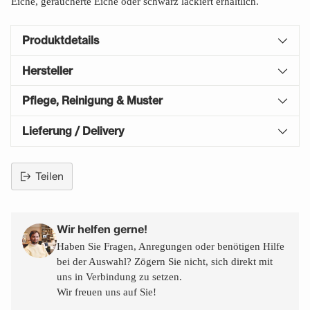
Eiche, geräucherte Eiche oder schwarz lackiert erhältlich.
Produktdetails
Hersteller
Pflege, Reinigung & Muster
Lieferung / Delivery
Teilen
Produkt
in
den
Wir helfen gerne!
Warenkorb
Haben Sie Fragen, Anregungen oder benötigen Hilfe
legen
bei der Auswahl? Zögern Sie nicht, sich direkt mit
uns in Verbindung zu setzen.
Wir freuen uns auf Sie!