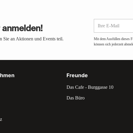
Ihre
r anmelden!
E-
Mail
 Sie an Aktionen und Events teil.
Mit dem Ausfüllen dieses F
können sich jederzeit abmel
ehmen
Freunde
Das Cafe - Burggasse 10
Das Büro
z