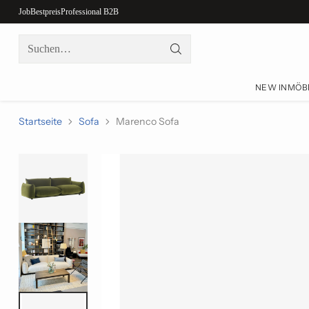
Job
Bestpreis
Professional B2B
Suchen…
NEW IN
MÖB
Startseite
Sofa
Marenco Sofa