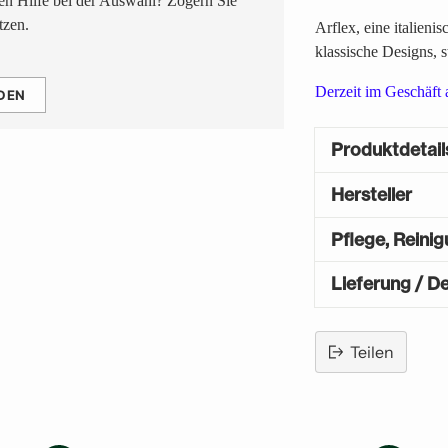
n Hilfe bei der Auswahl? Zögern Sie
tzen.
Arflex, eine italien
klassische Designs, 
Derzeit im Geschäft a
DEN
Produktdetail
Hersteller
Pflege, Reini
Lieferung / De
Teilen
Produkt
in
den