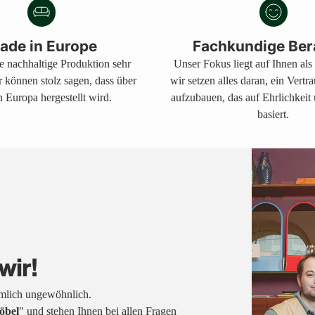
Warenkorb
legen
ade in Europe
Fachkundige Ber
ne nachhaltige Produktion sehr
Unser Fokus liegt auf Ihnen al
r können stolz sagen, dass über
wir setzen alles daran, ein Vertr
 Europa hergestellt wird.
aufzubauen, das auf Ehrlichkeit
basiert.
wir!
emlich ungewöhnlich.
öbel
" und stehen Ihnen bei allen Fragen