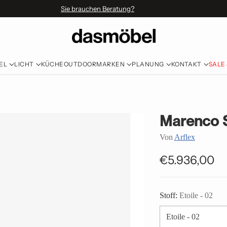
Sie brauchen Beratung?
EL
LICHT
KÜCHE
OUTDOOR
MARKEN
PLANUNG
KONTAKT
SALE
Marenco 
Von
Arflex
€5.936,00
Normaler
Preis
Stoff:
Etoile - 02