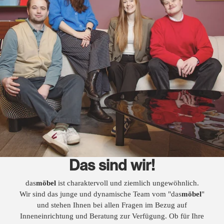
Das sind wir!
das
möbel
ist charaktervoll und ziemlich ungewöhnlich.
Wir sind das junge und dynamische Team vom "das
möbel
"
und stehen Ihnen bei allen Fragen im Bezug auf
Inneneinrichtung und Beratung zur Verfügung. Ob für Ihre