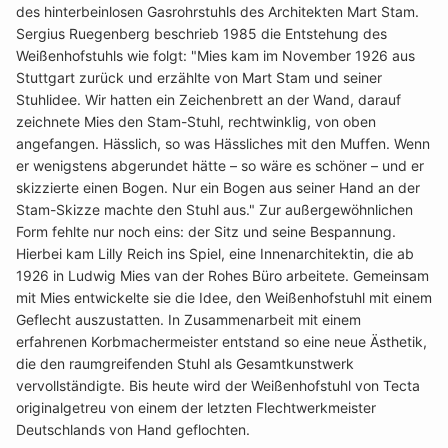
des hinterbeinlosen Gasrohrstuhls des Architekten Mart Stam.
Sergius Ruegenberg beschrieb 1985 die Entstehung des
Weißenhofstuhls wie folgt: "Mies kam im November 1926 aus
Stuttgart zurück und erzählte von Mart Stam und seiner
Stuhlidee. Wir hatten ein Zeichenbrett an der Wand, darauf
zeichnete Mies den Stam-Stuhl, rechtwinklig, von oben
angefangen. Hässlich, so was Hässliches mit den Muffen. Wenn
er wenigstens abgerundet hätte – so wäre es schöner – und er
skizzierte einen Bogen. Nur ein Bogen aus seiner Hand an der
Stam-Skizze machte den Stuhl aus." Zur außergewöhnlichen
Form fehlte nur noch eins: der Sitz und seine Bespannung.
Hierbei kam Lilly Reich ins Spiel, eine Innenarchitektin, die ab
1926 in Ludwig Mies van der Rohes Büro arbeitete. Gemeinsam
mit Mies entwickelte sie die Idee, den Weißenhofstuhl mit einem
Geflecht auszustatten. In Zusammenarbeit mit einem
erfahrenen Korbmachermeister entstand so eine neue Ästhetik,
die den raumgreifenden Stuhl als Gesamtkunstwerk
vervollständigte. Bis heute wird der Weißenhofstuhl von Tecta
originalgetreu von einem der letzten Flechtwerkmeister
Deutschlands von Hand geflochten.