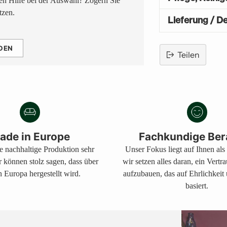
n Hilfe bei der Auswahl? Zögern Sie
tzen.
Lieferung / De
DEN
Teilen
Produkt
in
den
Warenkorb
legen
ade in Europe
Fachkundige Ber
ne nachhaltige Produktion sehr
Unser Fokus liegt auf Ihnen al
r können stolz sagen, dass über
wir setzen alles daran, ein Vertr
 Europa hergestellt wird.
aufzubauen, das auf Ehrlichkeit
basiert.