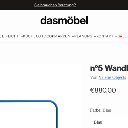
Sie brauchen Beratung?
EL
LICHT
KÜCHE
OUTDOOR
MARKEN
PLANUNG
KONTAKT
SALE
n°5 Wand
Von
Valerie Objects
€880,00
Normaler
Preis
Farbe:
Blau