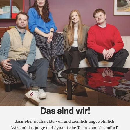
Das sind wir!
das
möbel
ist charaktervoll und ziemlich ungewöhnlich.
Wir sind das junge und dynamische Team vom "das
möbel
"