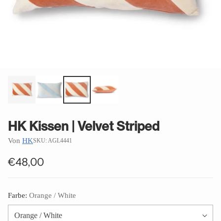
HK Kissen | Velvet Striped
Von
HK
SKU: AGL4441
€48,00
Normaler
Preis
Farbe:
Orange / White