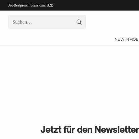
Job
Bestpreis
Professional B2B
Suchen…
NEW IN
MÖB
Jetzt für den Newslette