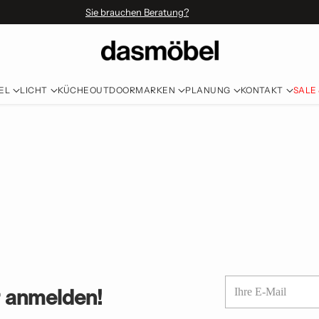
Sie brauchen Beratung?
EL
LICHT
KÜCHE
OUTDOOR
MARKEN
PLANUNG
KONTAKT
SALE
Ihre
r anmelden!
E-
Mail