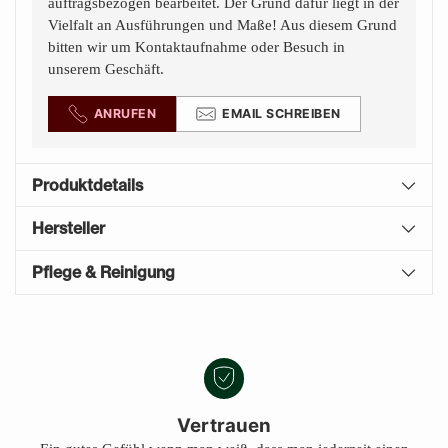
auftragsbezogen bearbeitet. Der Grund dafür liegt in der
Vielfalt an Ausführungen und Maße! Aus diesem Grund
bitten wir um Kontaktaufnahme oder Besuch in
unserem Geschäft.
ANRUFEN
EMAIL SCHREIBEN
Produktdetails
Hersteller
Pflege & Reinigung
Produkt
A
in
U
den
S
Warenkorb
V
E
legen
Vertrauen
R