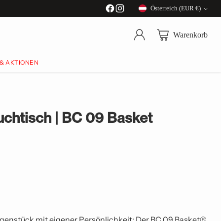
Österreich (EUR €)
Währung
Warenkorb
 & AKTIONEN
chtisch | BC 09 Basket
genstück mit eigener Persönlichkeit: Der BC 09 Basket®