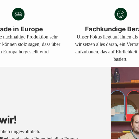
ade in Europe
Fachkundige Ber
ne nachhaltige Produktion sehr
Unser Fokus liegt auf Ihnen al
r können stolz sagen, dass über
wir setzen alles daran, ein Vertr
n Europa hergestellt wird
aufzubauen, das auf Ehrlichkeit
basiert.
wir!
emlich ungewöhnlich.
öbel
" und stehen Ihnen bei allen Fragen