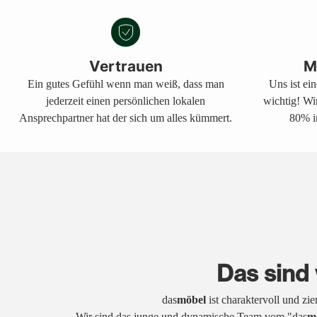
Vertrauen
M
Ein gutes Gefühl wenn man weiß, dass man
Uns ist ei
jederzeit einen persönlichen lokalen
wichtig! Wi
Ansprechpartner hat der sich um alles kümmert.
80% i
Das sind 
das
möbel
ist charaktervoll und zi
Wir sind das junge und dynamische Team vom "das
m