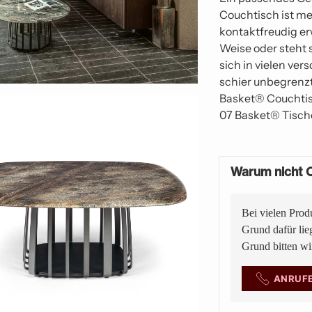
Couchtisch ist me
kontaktfreudig erw
Weise oder steht s
sich in vielen ve
schier unbegrenz
Basket® Couchtisc
07 Basket® Tisch
Warum nicht O
Bei vielen Prod
Grund dafür lie
Grund bitten w
ANRUF