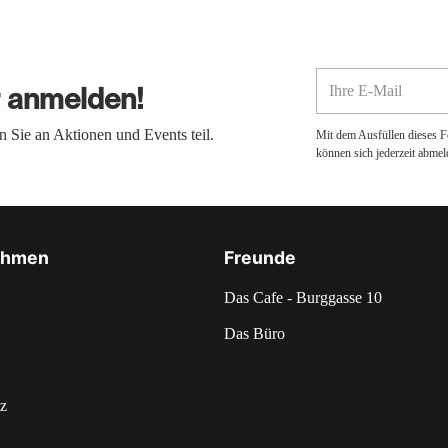
Ihre
r anmelden!
E-
Mail
 Sie an Aktionen und Events teil.
Mit dem Ausfüllen dieses F
können sich jederzeit abmel
ehmen
Freunde
Das Cafe - Burggasse 10
Das Büro
z