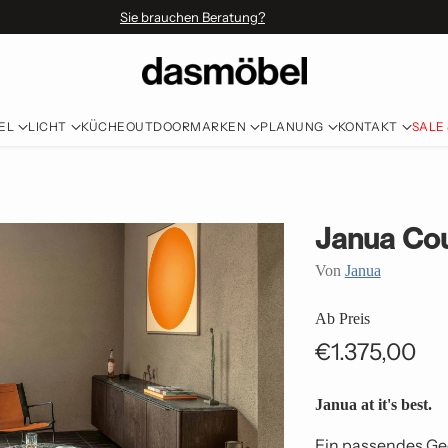
Sie brauchen Beratung?
EL
LICHT
KÜCHE
OUTDOOR
MARKEN
PLANUNG
KONTAKT
SALE
Janua Cou
Von
Janua
Ab Preis
€1.375,00
Normaler
Preis
Janua at it's best.
Ein passendes Ge