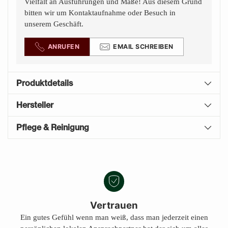
Vielfalt an Ausführungen und Maße! Aus diesem Grund
bitten wir um Kontaktaufnahme oder Besuch in
unserem Geschäft.
ANRUFEN
EMAIL SCHREIBEN
Produktdetails
Hersteller
Pflege & Reinigung
Produkt
A
in
U
den
S
Warenkorb
V
E
legen
Vertrauen
R
Ein gutes Gefühl wenn man weiß, dass man jederzeit einen
K