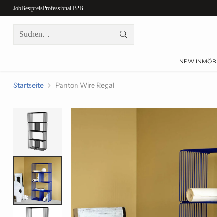
Job
Bestpreis
Professional B2B
Suchen…
NEW IN
MÖB
Startseite
Panton Wire Regal