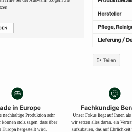
Produktdetail
n Hilfe bei der Auswahl? Zögern Sie
tzen.
Hersteller
Pflege, Reini
DEN
Lieferung / De
Teilen
Produkt
in
den
Warenkorb
legen
ade in Europe
Fachkundige Ber
ne nachhaltige Produktion sehr
Unser Fokus liegt auf Ihnen al
r können stolz sagen, dass über
wir setzen alles daran, ein Vertr
 Europa hergestellt wird.
aufzubauen, das auf Ehrlichkeit