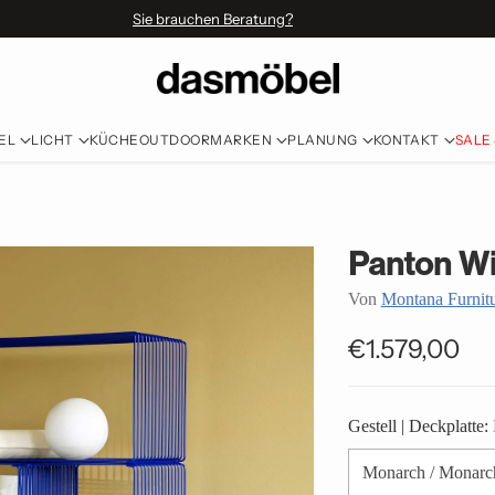
Sie brauchen Beratung?
EL
LICHT
KÜCHE
OUTDOOR
MARKEN
PLANUNG
KONTAKT
SALE
Panton Wi
Von
Montana Furnit
€1.579,00
Normaler
Preis
Gestell | Deckplatte: