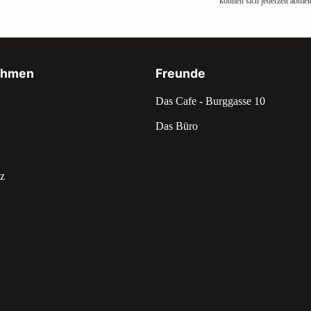
können sich jederzeit abmel
ehmen
Freunde
Das Cafe - Burggasse 10
Das Büro
z