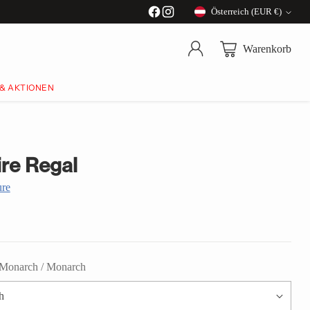
Österreich (EUR €)
Währung
Warenkorb
 & AKTIONEN
re Regal
ure
Monarch / Monarch