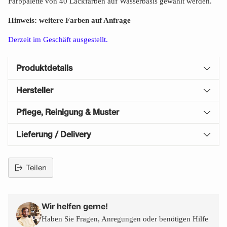
Farbpalette von 40 Lackfarben auf Wasserbasis gewählt werden.
Hinweis: weitere Farben auf Anfrage
Derzeit im Geschäft ausgestellt.
Produktdetails
Hersteller
Pflege, Reinigung & Muster
Lieferung / Delivery
Teilen
Produkt
in
den
Wir helfen gerne!
Warenkorb
Haben Sie Fragen, Anregungen oder benötigen Hilfe