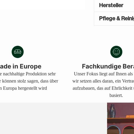
Hersteller
Pflege & Rein
Produkt
A
in
U
den
S
V
Warenkorb
E
legen
ade in Europe
Fachkundige Ber
R
ne nachhaltige Produktion sehr
Unser Fokus liegt auf Ihnen al
K
A
r können stolz sagen, dass über
wir setzen alles daran, ein Vertr
U
n Europa hergestellt wird
aufzubauen, das auf Ehrlichkeit
F
basiert.
T