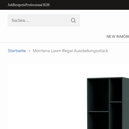
Job
Bestpreis
Professional B2B
Suchen…
NEW IN
MÖB
Startseite
Montana Loom Regal Ausstellungsstück