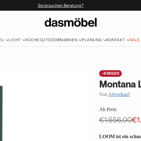
Sie brauchen Beratung?
EL
LICHT
KÜCHE
OUTDOOR
MARKEN
PLANUNG
KONTAKT
SALE
-€580,00
Montana L
Von
Abverkauf
Ab Preis
€1.656,00
€1
Normaler
Preis
LOOM ist ein schma