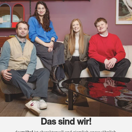
Das sind wir!
das
möbel
ist charaktervoll und ziemlich ungewöhnlich.