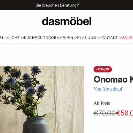
Sie brauchen Beratung?
EL
LICHT
KÜCHE
OUTDOOR
MARKEN
PLANUNG
KONTAKT
SALE
-€14,00
Onomao K
Von
Abverkauf
Ab Preis
€70,00
€56,
Normaler
Preis