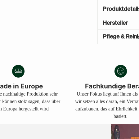
Produktdetail
Hersteller
Pflege & Rein
Produkt
A
in
U
den
S
V
Warenkorb
E
legen
ade in Europe
Fachkundige Ber
R
ne nachhaltige Produktion sehr
Unser Fokus liegt auf Ihnen al
K
A
r können stolz sagen, dass über
wir setzen alles daran, ein Vertr
U
n Europa hergestellt wird
aufzubauen, das auf Ehrlichkeit
F
basiert.
T