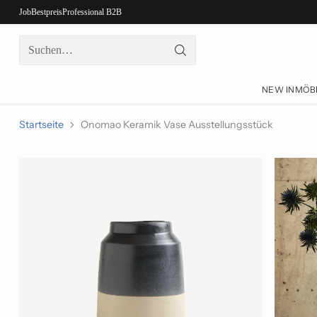
Job
Bestpreis
Professional B2B
Suchen…
NEW IN
MÖB
Startseite
Onomao Keramik Vase Ausstellungsstück