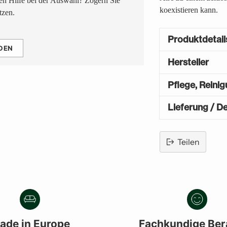
n Hilfe bei der Auswahl? Zögern Sie
koexistieren kann.
tzen.
Produktdetail
DEN
Hersteller
Pflege, Reini
Lieferung / De
Teilen
Produkt
in
den
Warenkorb
legen
ade in Europe
Fachkundige Ber