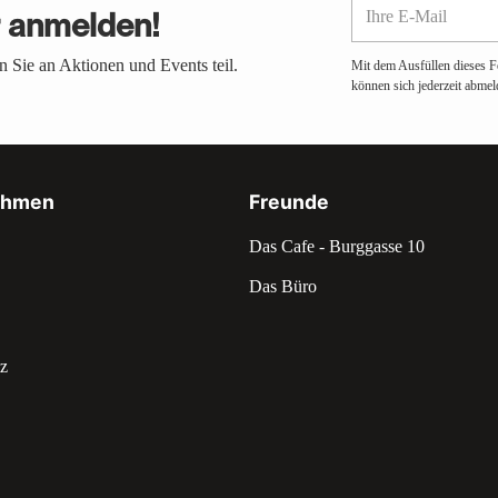
Ihre
r anmelden!
E-
Mail
 Sie an Aktionen und Events teil.
Mit dem Ausfüllen dieses F
können sich jederzeit abmel
ehmen
Freunde
Das Cafe - Burggasse 10
Das Büro
z