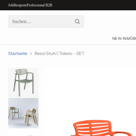
Job
Bestpreis
Professional B2B
Suchen…
NEW IN
MÖB
Startseite
Resol Stuhl | Toledo - SET