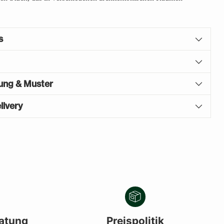
s
gung & Muster
livery
atung
Preispolitik