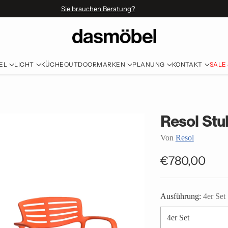
Sie brauchen Beratung?
EL
LICHT
KÜCHE
OUTDOOR
MARKEN
PLANUNG
KONTAKT
SALE
Resol Stuh
Von
Resol
€780,00
Normaler
Preis
Ausführung:
4er Set