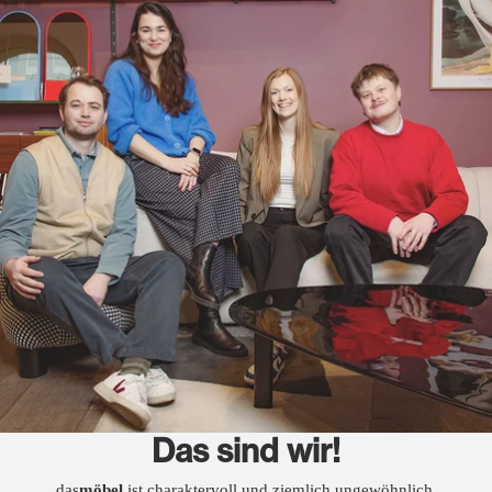
Das sind wir!
das
möbel
ist charaktervoll und ziemlich ungewöhnlich.