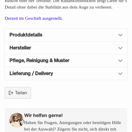
Balkon oder der Terrasse. Die Rattankonstruktion zeigt Liebe für’s
Detail ohne dabei die Stabilität aus dem Auge zu verlieren.
Derzeit im Geschäft ausgestellt.
Produktdetails
Hersteller
Pflege, Reinigung & Muster
Lieferung / Delivery
Teilen
Produkt
in
den
Wir helfen gerne!
Warenkorb
Haben Sie Fragen, Anregungen oder benötigen Hilfe
legen
bei der Auswahl? Zögern Sie nicht, sich direkt mit