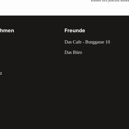
können sich jederzeit abmel
ehmen
Freunde
Das Cafe - Burggasse 10
Das Büro
z