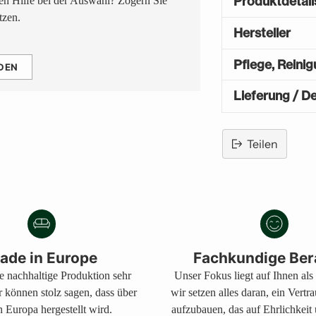
Produktdetail
n Hilfe bei der Auswahl? Zögern Sie
tzen.
Hersteller
Pflege, Reini
DEN
Lieferung / De
Teilen
Produkt
in
den
Warenkorb
legen
ade in Europe
Fachkundige Ber
ne nachhaltige Produktion sehr
Unser Fokus liegt auf Ihnen al
r können stolz sagen, dass über
wir setzen alles daran, ein Vertr
 Europa hergestellt wird.
aufzubauen, das auf Ehrlichkeit