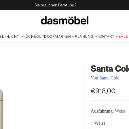
Sie brauchen Beratung?
EL
LICHT
KÜCHE
OUTDOOR
MARKEN
PLANUNG
KONTAKT
SALE
Santa Col
Von
Santa Cole
€918,00
Normaler
Preis
Ausführung:
Weiss