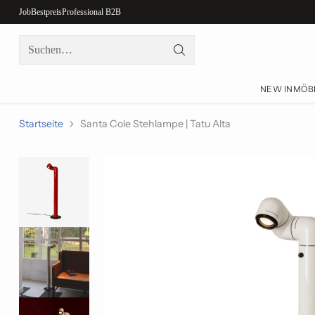
Job
Bestpreis
Professional B2B
Suchen…
NEW IN
MÖB
Startseite
Santa Cole Stehlampe | Tatu Alta