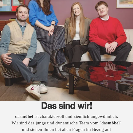
Das sind wir!
das
möbel
ist charaktervoll und ziemlich ungewöhnlich.
Wir sind das junge und dynamische Team vom "das
möbel
"
und stehen Ihnen bei allen Fragen im Bezug auf