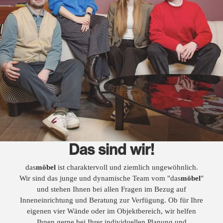
Das sind wir!
das
möbel
ist charaktervoll und ziemlich ungewöhnlich.
Wir sind das junge und dynamische Team vom "das
möbel
"
und stehen Ihnen bei allen Fragen im Bezug auf
Inneneinrichtung und Beratung zur Verfügung. Ob für Ihre
eigenen vier Wände oder im Objektbereich, wir helfen
Ihnen gerne bei Ihrer individuellen Planung und