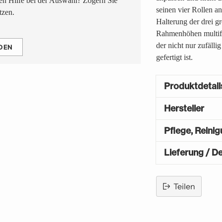
n Hilfe bei der Auswahl? Zögern Sie
seinen vier Rollen an
tzen.
Halterung der drei gr
Rahmenhöhen multifun
der nicht nur zufälli
DEN
gefertigt ist.
Produktdetail
Hersteller
Pflege, Reini
Lieferung / De
Teilen
Produkt
in