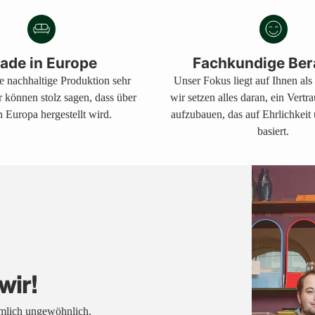
den
Warenkorb
legen
ade in Europe
Fachkundige Ber
ne nachhaltige Produktion sehr
Unser Fokus liegt auf Ihnen al
r können stolz sagen, dass über
wir setzen alles daran, ein Vertr
 Europa hergestellt wird.
aufzubauen, das auf Ehrlichkeit
basiert.
wir!
emlich ungewöhnlich.