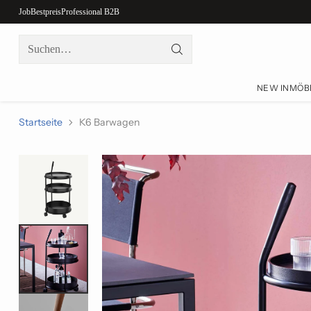
Job
Bestpreis
Professional B2B
Suchen…
NEW IN
MÖB
Startseite
K6 Barwagen