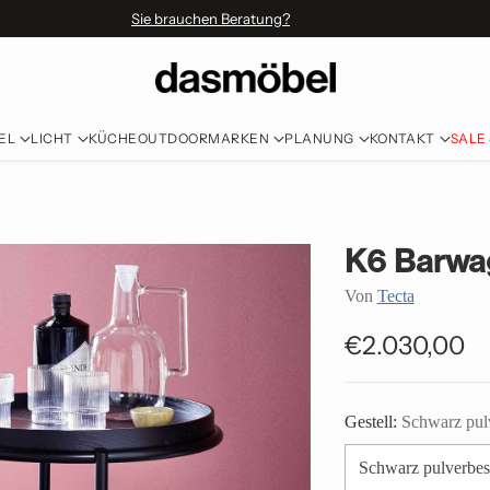
Sie brauchen Beratung?
EL
LICHT
KÜCHE
OUTDOOR
MARKEN
PLANUNG
KONTAKT
SALE
K6 Barwa
Von
Tecta
€2.030,00
Normaler
Preis
Gestell:
Schwarz pulv