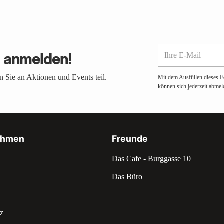
Ihre
r anmelden!
E-
Mail
 Sie an Aktionen und Events teil.
Mit dem Ausfüllen dieses F
können sich jederzeit abmel
ehmen
Freunde
Das Cafe - Burggasse 10
Das Büro
z