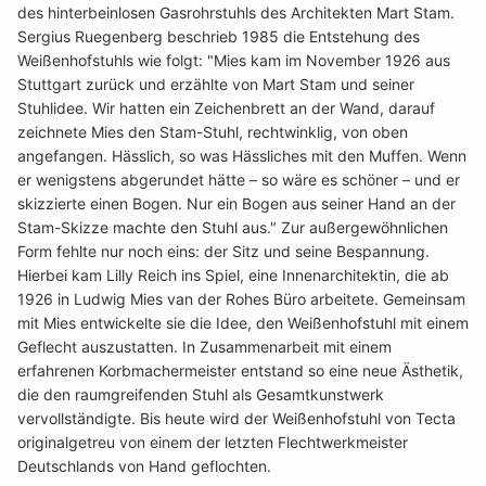
des hinterbeinlosen Gasrohrstuhls des Architekten Mart Stam.
Sergius Ruegenberg beschrieb 1985 die Entstehung des
Weißenhofstuhls wie folgt: "Mies kam im November 1926 aus
Stuttgart zurück und erzählte von Mart Stam und seiner
Stuhlidee. Wir hatten ein Zeichenbrett an der Wand, darauf
zeichnete Mies den Stam-Stuhl, rechtwinklig, von oben
angefangen. Hässlich, so was Hässliches mit den Muffen. Wenn
er wenigstens abgerundet hätte – so wäre es schöner – und er
skizzierte einen Bogen. Nur ein Bogen aus seiner Hand an der
Stam-Skizze machte den Stuhl aus." Zur außergewöhnlichen
Form fehlte nur noch eins: der Sitz und seine Bespannung.
Hierbei kam Lilly Reich ins Spiel, eine Innenarchitektin, die ab
1926 in Ludwig Mies van der Rohes Büro arbeitete. Gemeinsam
mit Mies entwickelte sie die Idee, den Weißenhofstuhl mit einem
Geflecht auszustatten. In Zusammenarbeit mit einem
erfahrenen Korbmachermeister entstand so eine neue Ästhetik,
die den raumgreifenden Stuhl als Gesamtkunstwerk
vervollständigte. Bis heute wird der Weißenhofstuhl von Tecta
originalgetreu von einem der letzten Flechtwerkmeister
Deutschlands von Hand geflochten.