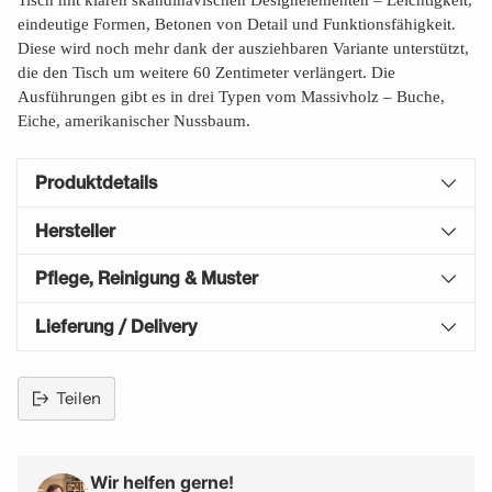
Tisch mit klaren skandinavischen Designelementen – Leichtigkeit,
eindeutige Formen, Betonen von Detail und Funktionsfähigkeit.
Diese wird noch mehr dank der ausziehbaren Variante unterstützt,
die den Tisch um weitere 60 Zentimeter verlängert. Die
Ausführungen gibt es in drei Typen vom Massivholz – Buche,
Eiche, amerikanischer Nussbaum.
Produktdetails
Hersteller
Pflege, Reinigung & Muster
Lieferung / Delivery
Teilen
Produkt
in
den
Wir helfen gerne!