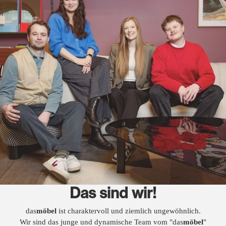
Das sind wir!
das
möbel
ist charaktervoll und ziemlich ungewöhnlich.
Wir sind das junge und dynamische Team vom "das
möbel
"