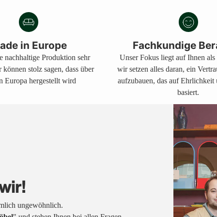
ade in Europe
Fachkundige Ber
ne nachhaltige Produktion sehr
Unser Fokus liegt auf Ihnen al
r können stolz sagen, dass über
wir setzen alles daran, ein Vertr
n Europa hergestellt wird
aufzubauen, das auf Ehrlichkeit
basiert.
wir!
emlich ungewöhnlich.
öbel
" und stehen Ihnen bei allen Fragen