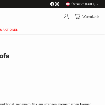
Österreich (EUR €)
Währung
Warenkorb
 & AKTIONEN
ofa
d funktional, mit einem Mix aus strengen geometrischen Formen,