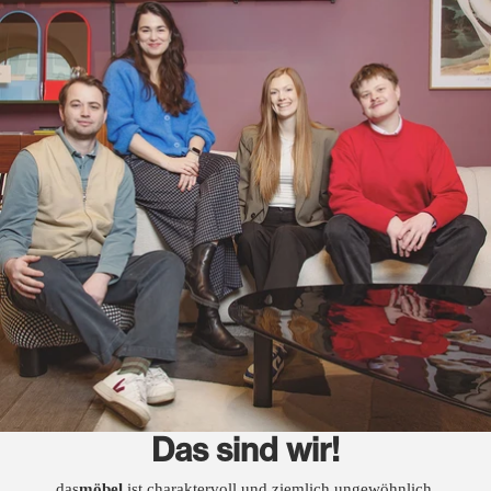
Das sind wir!
das
möbel
ist charaktervoll und ziemlich ungewöhnlich.