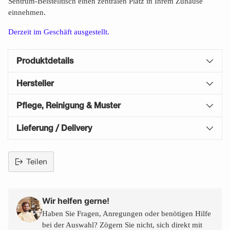
Sentrum-Beistelltisch einen zentralen Platz in Ihrem Zuhause
einnehmen.
Derzeit im Geschäft
ausgestellt.
Produktdetails
Hersteller
Pflege, Reinigung & Muster
Lieferung / Delivery
Teilen
Produkt
in
den
Wir helfen gerne!
Warenkorb
Haben Sie Fragen, Anregungen oder benötigen Hilfe
legen
bei der Auswahl? Zögern Sie nicht, sich direkt mit