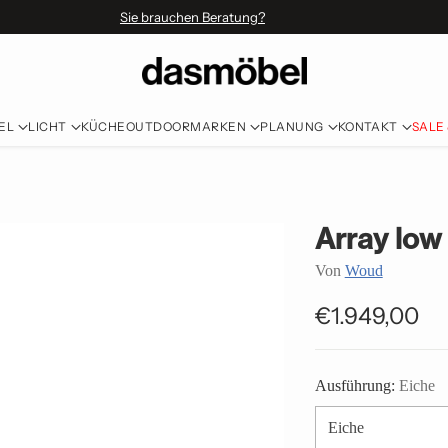
Sie brauchen Beratung?
EL
LICHT
KÜCHE
OUTDOOR
MARKEN
PLANUNG
KONTAKT
SALE
Array low
Von
Woud
€1.949,00
Normaler
Preis
Ausführung:
Eiche