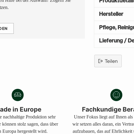
Produktdetail
n Hilfe bei der Auswahl? Zögern Sie
tzen.
Hersteller
Pflege, Reini
DEN
Lieferung / De
Teilen
Produkt
in
den
Warenkorb
legen
ade in Europe
Fachkundige Ber
ne nachhaltige Produktion sehr
Unser Fokus liegt auf Ihnen al
r können stolz sagen, dass über
wir setzen alles daran, ein Vertr
 Europa hergestellt wird.
aufzubauen, das auf Ehrlichkeit