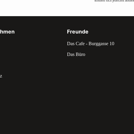
können sich jederzeit abmel
ehmen
Freunde
Das Cafe - Burggasse 10
Das Büro
z