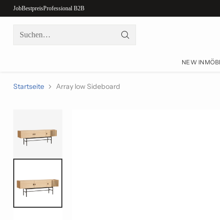
Job
Bestpreis
Professional B2B
Suchen…
NEW IN
MÖB
Startseite
Array low Sideboard