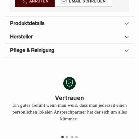
ANRUFEN
EMAIL SCHREIBEN
Produktdetails
Hersteller
Pflege & Reinigung
Produkt
A
in
U
den
S
Warenkorb
V
E
legen
Vertrauen
R
Ein gutes Gefühl wenn man weiß, dass man jederzeit einen
K
persönlichen lokalen Ansprechpartner hat der sich um alles
A
U
kümmert.
F
T