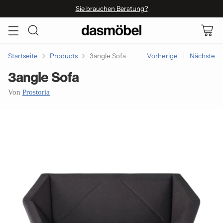
Sie brauchen Beratung?
Startseite
Products
3angle Sofa
Vorherige
Nächste
3angle Sofa
Von
Prostoria