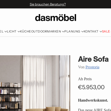
Sie brauchen Beratung?
EL
LICHT
KÜCHE
OUTDOOR
MARKEN
PLANUNG
KONTAKT
SALE
Aire Sofa
Von
Prostoria
Ab Preis
€5.953,00
Normaler
Preis
Handwerkskunst.
Das neue AIRE Sofa v