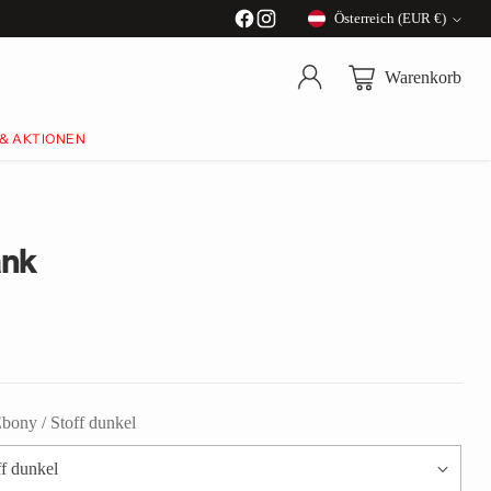
Österreich (EUR €)
Währung
Warenkorb
 & AKTIONEN
ank
bony / Stoff dunkel