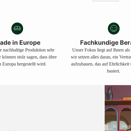
Produkt
in
den
Warenkorb
legen
ade in Europe
Fachkundige Ber
ne nachhaltige Produktion sehr
Unser Fokus liegt auf Ihnen al
r können stolz sagen, dass über
wir setzen alles daran, ein Vertr
 Europa hergestellt wird.
aufzubauen, das auf Ehrlichkeit
basiert.