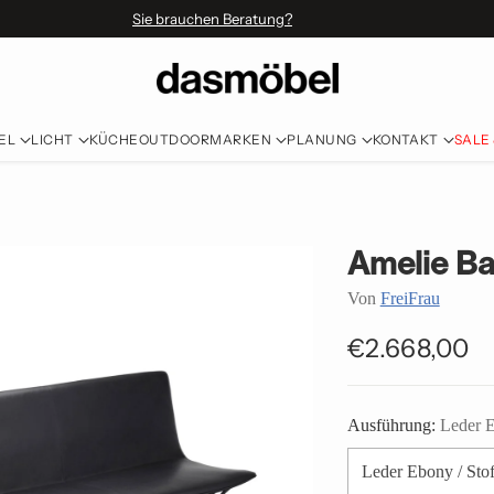
Sie brauchen Beratung?
EL
LICHT
KÜCHE
OUTDOOR
MARKEN
PLANUNG
KONTAKT
SALE
Amelie B
Von
FreiFrau
€2.668,00
Normaler
Preis
Ausführung:
Leder E