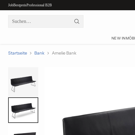
Job
Bestpreis
Professional B2B
Suchen…
NEW IN
MÖB
Startseite
Bank
Amelie Bank