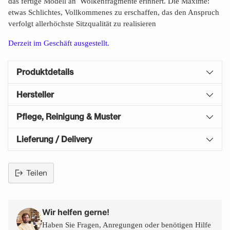
das fertige Modell an Wolkenfragmente erinnert. Die Maxime:
etwas Schlich­tes, Vollkommenes zu erschaffen, das den Anspruch
verfolgt allerhöchste Sitzqualität zu realisieren
Derzeit im Geschäft
ausgestellt.
Produktdetails
Hersteller
Pflege, Reinigung & Muster
Lieferung / Delivery
Teilen
Produkt
in
den
Wir helfen gerne!
Warenkorb
Haben Sie Fragen, Anregungen oder benötigen Hilfe