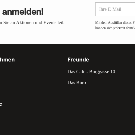
Ihre
r anmelden!
E-
Mail
 Sie an Aktionen und Events teil.
Mit dem Ausfüllen dieses F
können sich jederzeit abmel
ehmen
Freunde
Das Cafe - Burggasse 10
Das Büro
z