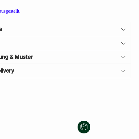
usgestellt.
s
gung & Muster
livery