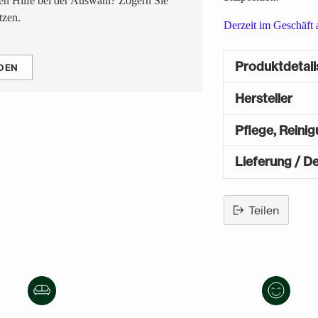
n Hilfe bei der Auswahl? Zögern Sie
tzen.
Derzeit im Geschäft a
Produktdetail
DEN
Hersteller
Pflege, Reini
Lieferung / De
Teilen
Produkt
in
den
Warenkorb
legen