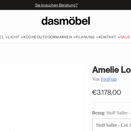
Sie brauchen Beratung?
EL
LICHT
KÜCHE
OUTDOOR
MARKEN
PLANUNG
KONTAKT
SALE
Amelie Lo
Von
FreiFrau
€3.178,00
Normaler
Preis
Bezug:
Stoff Safire 