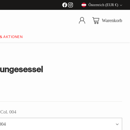
Österreich (EUR €)
Währung
Warenkorb
 & AKTIONEN
ungesessel
- Col. 004