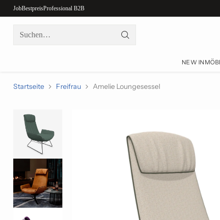
Job
Bestpreis
Professional B2B
Suchen…
NEW IN
MÖB
Startseite
Freifrau
Amelie Loungesessel