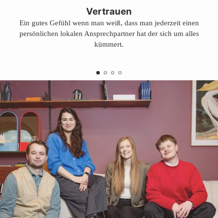
E
legen
Vertrauen
R
Ein gutes Gefühl wenn man weiß, dass man jederzeit einen
K
persönlichen lokalen Ansprechpartner hat der sich um alles
A
U
kümmert.
F
T