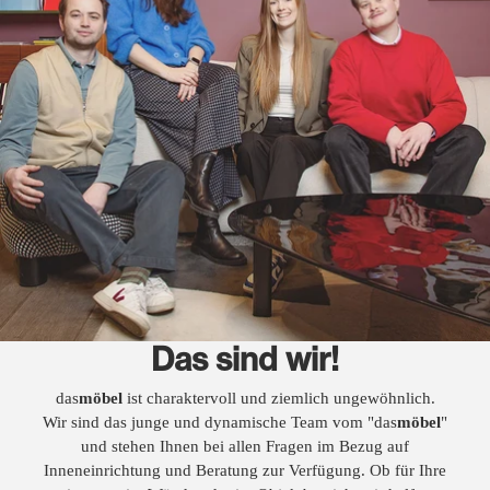
Das sind wir!
das
möbel
ist charaktervoll und ziemlich ungewöhnlich.
Wir sind das junge und dynamische Team vom "das
möbel
"
und stehen Ihnen bei allen Fragen im Bezug auf
Inneneinrichtung und Beratung zur Verfügung. Ob für Ihre