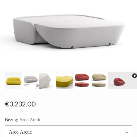
€3.232,00
Normaler
Preis
Bezug:
Arco Arctic