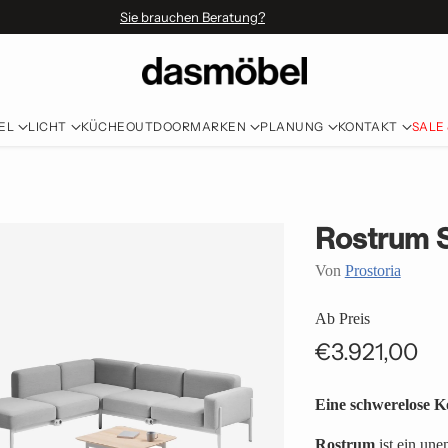
Sie brauchen Beratung?
EL
LICHT
KÜCHE
OUTDOOR
MARKEN
PLANUNG
KONTAKT
SALE
Rostrum 
Von
Prostoria
Ab Preis
€3.921,00
Normaler
Preis
Eine schwerelose K
Rostrum
ist ein un