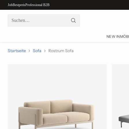
Job
Bestpreis
Professional B2B
Suchen…
NEW IN
MÖB
Startseite
Sofa
Rostrum Sofa