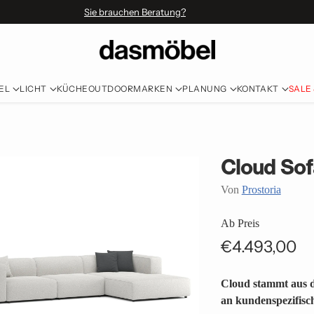
Sie brauchen Beratung?
EL
LICHT
KÜCHE
OUTDOOR
MARKEN
PLANUNG
KONTAKT
SALE
Cloud Sof
Von
Prostoria
Ab Preis
€4.493,00
Normaler
Preis
Cloud stammt aus d
an kundenspezifis