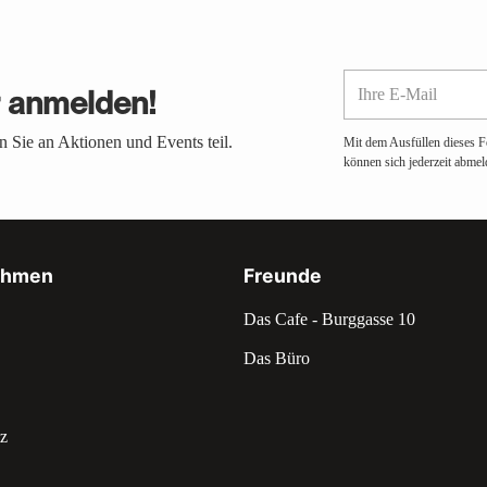
Ihre
r anmelden!
E-
Mail
 Sie an Aktionen und Events teil.
Mit dem Ausfüllen dieses F
können sich jederzeit abmel
ehmen
Freunde
Das Cafe - Burggasse 10
Das Büro
z