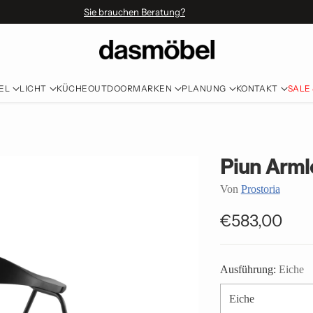
Sie brauchen Beratung?
EL
LICHT
KÜCHE
OUTDOOR
MARKEN
PLANUNG
KONTAKT
SALE
Piun Arml
Von
Prostoria
€583,00
Normaler
Preis
Ausführung:
Eiche