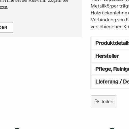
n Hilfe bei der Auswahl? Zögern Sie
Metallkörper trä
tzen.
Holzrückenlehne 
Verbindung von Fo
verschiedenen Ko
DEN
Produktdetail
Hersteller
Pflege, Reini
Lieferung / De
Teilen
Produkt
in
den