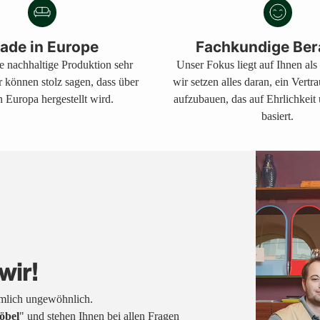
Warenkorb
legen
ade in Europe
Fachkundige Ber
ne nachhaltige Produktion sehr
Unser Fokus liegt auf Ihnen al
r können stolz sagen, dass über
wir setzen alles daran, ein Vertr
 Europa hergestellt wird.
aufzubauen, das auf Ehrlichkeit
basiert.
wir!
emlich ungewöhnlich.
öbel
" und stehen Ihnen bei allen Fragen