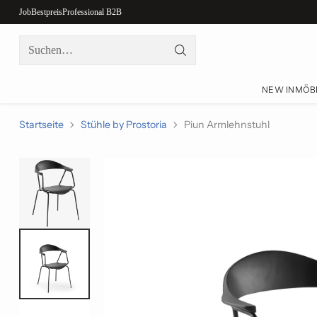
Job
Bestpreis
Professional B2B
Suchen…
NEW IN
MÖB
Startseite
Stühle by Prostoria
Piun Armlehnstuhl