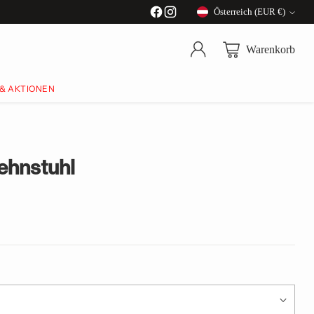
Österreich (EUR €)
Währung
Warenkorb
 & AKTIONEN
ehnstuhl