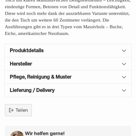
Tisch mit klaren skandinavischen Designelementen – Leichtigkeit,
eindeutige Formen, Betonen von Detail und Funktionsfähigkeit.
Diese wird noch mehr dank der ausziehbaren Variante unterstützt,
die den Tisch um weitere 60 Zentimeter verlängert. Die
Ausführungen gibt es in drei Typen vom Massivholz – Buche,
Eiche, amerikanischer Nussbaum.
Produktdetails
Hersteller
Pflege, Reinigung & Muster
Lieferung / Delivery
Teilen
Produkt
in
den
Wir helfen gerne!