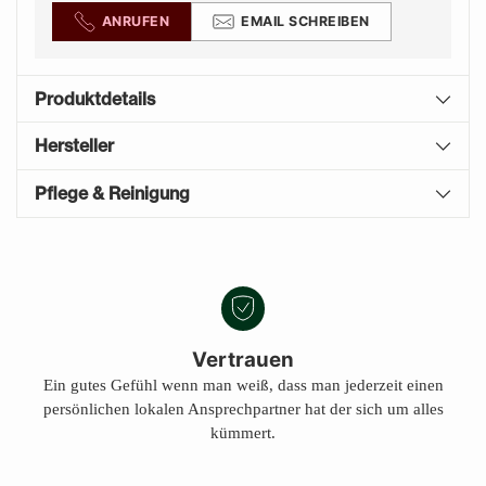
ANRUFEN
EMAIL SCHREIBEN
Produktdetails
Hersteller
Pflege & Reinigung
Produkt
A
in
U
den
S
Warenkorb
V
E
legen
Vertrauen
R
Ein gutes Gefühl wenn man weiß, dass man jederzeit einen
K
persönlichen lokalen Ansprechpartner hat der sich um alles
A
U
kümmert.
F
T