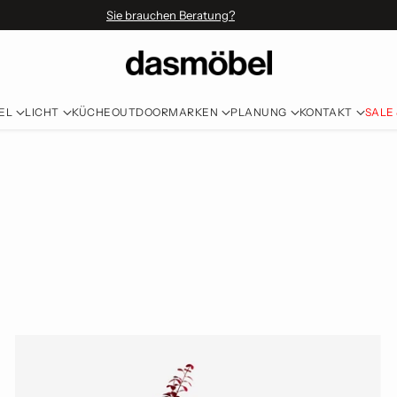
Sie brauchen Beratung?
EL
LICHT
KÜCHE
OUTDOOR
MARKEN
PLANUNG
KONTAKT
SALE