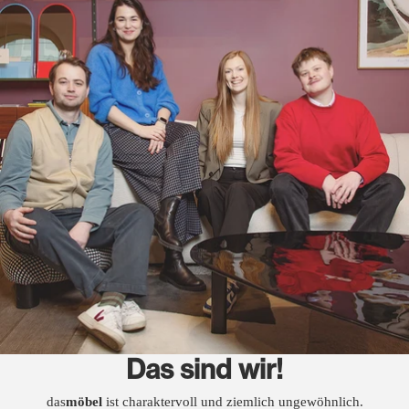
Das sind wir!
das
möbel
ist charaktervoll und ziemlich ungewöhnlich.