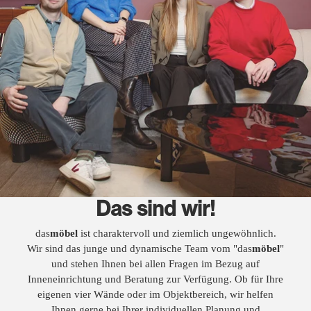
Das sind wir!
das
möbel
ist charaktervoll und ziemlich ungewöhnlich.
Wir sind das junge und dynamische Team vom "das
möbel
"
und stehen Ihnen bei allen Fragen im Bezug auf
Inneneinrichtung und Beratung zur Verfügung. Ob für Ihre
eigenen vier Wände oder im Objektbereich, wir helfen
Ihnen gerne bei Ihrer individuellen Planung und