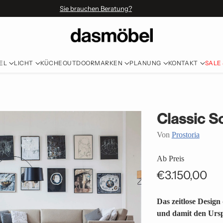
Sie brauchen Beratung?
EL
LICHT
KÜCHE
OUTDOOR
MARKEN
PLANUNG
KONTAKT
SALE
Classic S
Von
Prostoria
Ab Preis
€3.150,00
Normaler
Preis
Das zeitlose Design 
und damit den Ursp