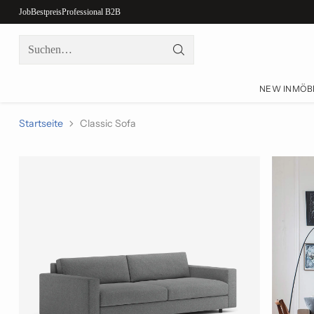
Job
Bestpreis
Professional B2B
Suchen…
NEW IN
MÖB
Startseite
Classic Sofa